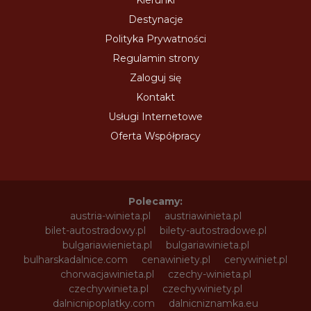
Destynacje
Polityka Prywatności
Regulamin strony
Zaloguj się
Kontakt
Usługi Internetowe
Oferta Współpracy
Polecamy:
austria-winieta.pl
austriawinieta.pl
bilet-autostradowy.pl
bilety-autostradowe.pl
bulgariawienieta.pl
bulgariawinieta.pl
bulharskadalnice.com
cenawiniety.pl
cenywiniet.pl
chorwacjawinieta.pl
czechy-winieta.pl
czechywinieta.pl
czechywiniety.pl
dalnicnipoplatky.com
dalnicniznamka.eu