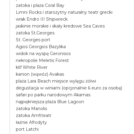
zatoka i plaża Coral Bay
Limni Rocks i starożytny naturalny teatr grecki
wrak Endro III Shipwreck
jaskinie morskie i skały kredowe Sea Caves
zatoka St.Georges
St. Georges port
Agios Georgios Bazylika
widok na wyspę Geronisos
nekropolie Meletis Forest
klif White River
kanion (wąwóz) Avakas
plaża Lara Beach miejsce wylęgu żółwi
degustacja w winiarni (opcjonalnie 6 euro za osobę)
safari po parku narodowym Akamas
najpiękniejsza plaża Blue Lagoon
zatoka Manolis
zatoka Amfiteatr
łaźnie Afrodyty
port Latchi