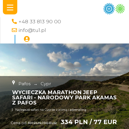
+48 33 813 90 00
info@tu1.pl
Pafos
→
Cypr
WYCIECZKA MARATHON JEEP
SAFARI - NARODOWY PARK AKAMAS
Z PAFOS
Najlepsze safari na Cyprze z klimą i adrenaliną
334 PLN / 77 EUR
Cena od
391 PLN / 90 EUR