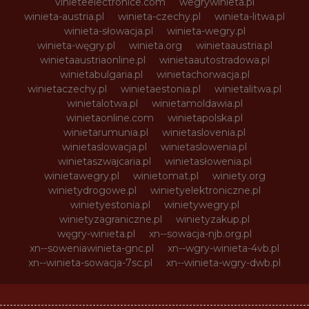
vinieteelectronice.com
wegrywinieta.pl
winieta-austria.pl
winieta-czechy.pl
winieta-litwa.pl
winieta-słowacja.pl
winieta-wegry.pl
winieta-węgry.pl
winieta.org
winietaaustria.pl
winietaaustriaonline.pl
winietaautostradowa.pl
winietabulgaria.pl
winietachorwacja.pl
winietaczechy.pl
winietaestonia.pl
winietalitwa.pl
winietalotwa.pl
winietamoldawia.pl
winietaonline.com
winietapolska.pl
winietarumunia.pl
winietaslovenia.pl
winietaslowacja.pl
winietaslowenia.pl
winietaszwajcaria.pl
winietasłowenia.pl
winietawegry.pl
winietomat.pl
winiety.org
winietydrogowe.pl
winietyelektroniczne.pl
winietyestonia.pl
winietywegry.pl
winietyzagraniczne.pl
winietyzakup.pl
węgry-winieta.pl
xn--sowacja-njb.org.pl
xn--soweniawinieta-gnc.pl
xn--wgry-winieta-4vb.pl
xn--winieta-sowacja-7sc.pl
xn--winieta-wgry-dwb.pl