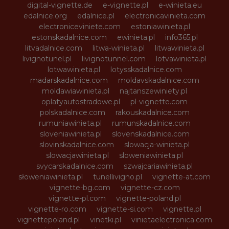
digital-vignette.de
e-vignette.pl
e-winieta.eu
edalnice.org
edalnice.pl
electronicavinieta.com
electroniceviniete.com
estoniawinieta.pl
estonskadalnice.com
ewinieta.pl
info365.pl
litvadalnice.com
litwa-winieta.pl
litwawinieta.pl
livignotunel.pl
livignotunnel.com
lotvawinieta.pl
lotwawinieta.pl
lotysskadalnice.com
madarskadalnice.com
moldavskadalnice.com
moldawiawinieta.pl
najtanszewiniety.pl
oplatyautostradowe.pl
pl-vignette.com
polskadalnice.com
rakouskadalnice.com
rumuniawinieta.pl
rumunskadalnice.com
sloveniawinieta.pl
slovenskadalnice.com
slovinskadalnice.com
slowacja-winieta.pl
slowacjawinieta.pl
sloweniawinieta.pl
svycarskadalnice.com
szwajcariawinieta.pl
słoweniawinieta.pl
tunellivigno.pl
vignette-at.com
vignette-bg.com
vignette-cz.com
vignette-pl.com
vignette-poland.pl
vignette-ro.com
vignette-si.com
vignette.pl
vignettepoland.pl
vinetki.pl
vinietaelectronica.com