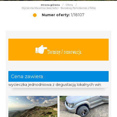
Strona główna
/
Oferta
/
Wycieczka Marathon Jeep Safari - Narodowy Park Akamas z Pafos
Numer oferty:
1/18107
Terminy / rezerwacja
Cena zawiera
wycieczka jednodniowa z degustacją lokalnych win