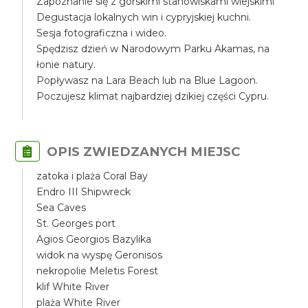
Zapoznanie się z górskimi stanowiskami wiejskimi
Degustacja lokalnych win i cypryjskiej kuchni.
Sesja fotograficzna i wideo.
Spędzisz dzień w Narodowym Parku Akamas, na
łonie natury.
Popływasz na Lara Beach lub na Blue Lagoon.
Poczujesz klimat najbardziej dzikiej części Cypru.
OPIS ZWIEDZANYCH MIEJSC
zatoka i plaża Coral Bay
Endro III Shipwreck
Sea Caves
St. Georges port
Agios Georgios Bazylika
widok na wyspę Geronisos
nekropolie Meletis Forest
klif White River
plaża White River