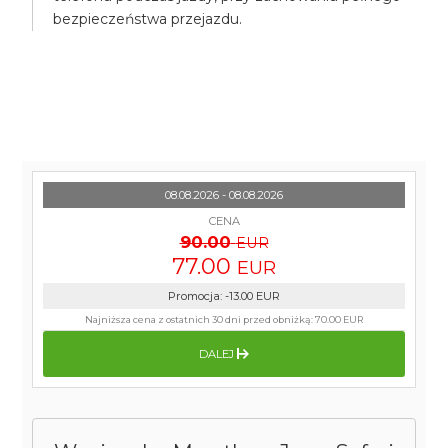
bezpieczeństwa przejazdu.
08.08.2026 - 08.08.2026
CENA
90.00
EUR
77.00
EUR
Promocja
:
-13.00
EUR
Najniższa cena z ostatnich 30 dni przed obniżką:
70.00 EUR
DALEJ