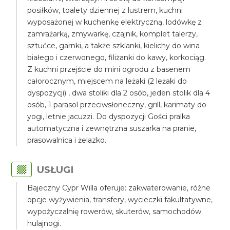
posiłków, toalety dziennej z lustrem, kuchni
wyposażonej w kuchenkę elektryczną, lodówkę z
zamrażarką, zmywarkę, czajnik, komplet talerzy,
sztućce, garnki, a także szklanki, kielichy do wina
białego i czerwonego, filiżanki do kawy, korkociąg.
Z kuchni przejście do mini ogrodu z basenem
całorocznym, miejscem na leżaki (2 leżaki do
dyspozycji) , dwa stoliki dla 2 osób, jeden stolik dla 4
osób, 1 parasol przeciwsłoneczny, grill, karimaty do
yogi, letnie jacuzzi. Do dyspozycji Gości pralka
automatyczna i zewnętrzna suszarka na pranie,
prasowalnica i żelazko.
USŁUGI
Bajeczny Cypr Willa oferuje: zakwaterowanie, różne
opcje wyżywienia, transfery, wycieczki fakultatywne,
wypożyczalnię rowerów, skuterów, samochodów.
hulajnogi.