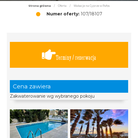
Strona główna
/
Oferta
/
Wakacje na Cyprze w Pafos
Numer oferty:
107/18107
Terminy / rezerwacja
Cena zawiera
Zakwaterowanie wg wybranego pokoju