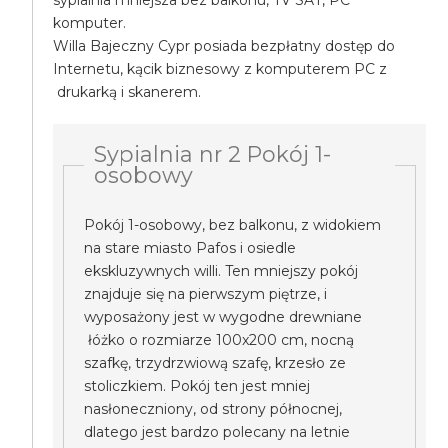
sypialnia mniejsza bez balkonu, TV SAT, PC
komputer.
Willa Bajeczny Cypr posiada bezpłatny dostęp do
Internetu, kącik biznesowy z komputerem PC z
drukarką i skanerem.
Sypialnia nr 2 Pokój 1-
osobowy
Pokój 1-osobowy, bez balkonu, z widokiem
na stare miasto Pafos i osiedle
ekskluzywnych willi. Ten mniejszy pokój
znajduje się na pierwszym piętrze, i
wyposażony jest w wygodne drewniane
łóżko o rozmiarze 100x200 cm, nocną
szafkę, trzydrzwiową szafę, krzesło ze
stoliczkiem. Pokój ten jest mniej
nasłoneczniony, od strony północnej,
dlatego jest bardzo polecany na letnie