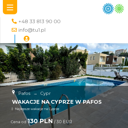
+48 33 813 90 00
info@tu1.pl
Pafos
→
Cypr
WAKACJE NA CYPRZE W PAFOS
Najlepsze wakacje na Cyprze
130 PLN
/ 30 EUR
Cena od