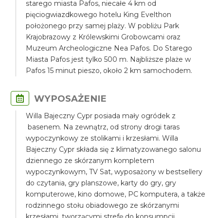
starego miasta Pafos, niecałe 4 km od
pięciogwiazdkowego hotelu King Evelthon
położonego przy samej plaży. W pobliżu Park
Krajobrazowy z Królewskimi Grobowcami oraz
Muzeum Archeologiczne Nea Pafos. Do Starego
Miasta Pafos jest tylko 500 m. Najbliższe plaże w
Pafos 15 minut pieszo, około 2 km samochodem.
WYPOSAŻENIE
Willa Bajeczny Cypr posiada mały ogródek z
basenem. Na zewnątrz, od strony drogi taras
wypoczynkowy ze stolikami i krzesłami. Willa
Bajeczny Cypr składa się z klimatyzowanego salonu
dziennego ze skórzanym kompletem
wypoczynkowym, TV Sat, wyposażony w bestsellery
do czytania, gry planszowe, karty do gry, gry
komputerowe, kino domowe, PC komputera, a także
rodzinnego stołu obiadowego ze skórzanymi
krzesłami, tworzącymi strefę do konsumpcji