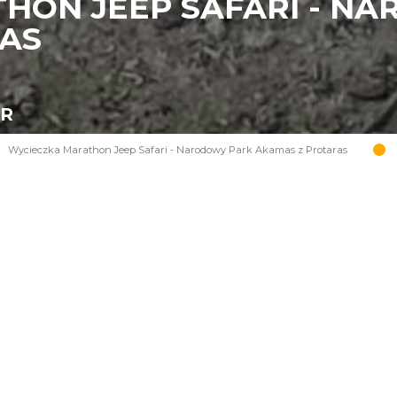
HON JEEP SAFARI - N
AS
UR
Wycieczka Marathon Jeep Safari - Narodowy Park Akamas z Protaras