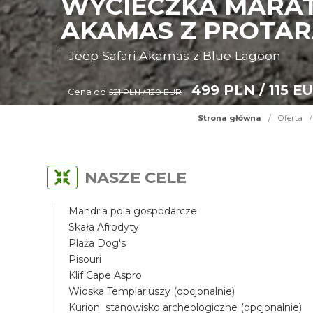
WYCIECZKA MARAT
AKAMAS Z PROTAR
Jeep Safari Akamas z Blue Lagoon
499 PLN / 115 E
Cena od
521 PLN / 120 EUR
Strona główna
/
Oferta
/
NASZE CELE
Mandria pola gospodarcze
Skała Afrodyty
Plaża Dog's
Pisouri
Klif Cape Aspro
Wioska Templariuszy (opcjonalnie)
Kurion stanowisko archeologiczne (opcjonalnie)