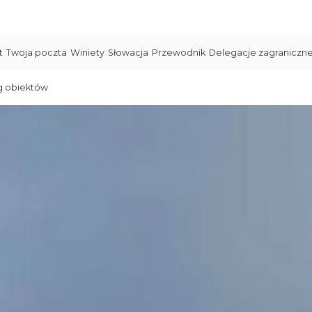
t
Twoja poczta
Winiety
Słowacja
Przewodnik
Delegacje zagraniczn
g obiektów