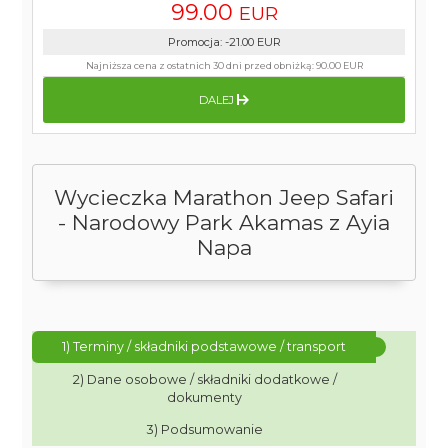
99.00
EUR
Promocja
:
-21.00
EUR
Najniższa cena z ostatnich 30 dni przed obniżką:
90.00 EUR
DALEJ
Wycieczka Marathon Jeep Safari
- Narodowy Park Akamas z Ayia
Napa
1) Terminy / składniki podstawowe / transport
2) Dane osobowe / składniki dodatkowe /
dokumenty
3) Podsumowanie