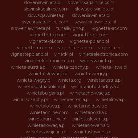
sloveniawinieta.pl
slovenskadalnice.com
slovinskadalnice.com
slowacja-winieta.pl
slowacjawinieta.pl
sloweniawinieta.pl
svycarskadalnice.com
szwajcariawinieta.pl
słoweniawinieta.pl
tunellivigno.pl
vignette-at.com
vignette-bg.com
vignette-cz.com
vignette-pl.com
vignette-poland.pl
vignette-ro.com
vignette-si.com
vignette.pl
vignettepoland.pl
vinetki.pl
vinietaelectronica.com
vinieteelectronice.com
wegrywinieta.pl
winieta-austria.pl
winieta-czechy.pl
winieta-litwa.pl
winieta-słowacja.pl
winieta-wegry.pl
winieta-węgry.pl
winieta.org
winietaaustria.pl
winietaaustriaonline.pl
winietaautostradowa.pl
winietabulgaria.pl
winietachorwacja.pl
winietaczechy.pl
winietaestonia.pl
winietalitwa.pl
winietalotwa.pl
winietamoldawia.pl
winietaonline.com
winietapolska.pl
winietarumunia.pl
winietaslovenia.pl
winietaslowacja.pl
winietaslowenia.pl
winietaszwajcaria.pl
winietasłowenia.pl