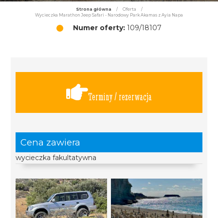
Strona główna
/
Oferta
/
Wycieczka Marathon Jeep Safari - Narodowy Park Akamas z Ayia Napa
Numer oferty:
109/18107
Terminy / rezerwacja
Cena zawiera
wycieczka fakultatywna