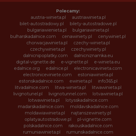
Polecamy:
austria-winieta.pl
austriawinieta.pl
bilet-autostradowy.pl
bilety-autostradowe.pl
bulgariawienieta.pl
bulgariawinieta.pl
bulharskadalnice.com
cenawiniety.pl
cenywiniet.pl
chorwacjawinieta.pl
czechy-winieta.pl
czechywinieta.pl
czechywiniety.pl
dalnicnipoplatky.com
dalnicniznamka.eu
digital-vignette.de
e-vignette.pl
e-winieta.eu
edalnice.org
edalnice.pl
electronicavinieta.com
electroniceviniete.com
estoniawinieta.pl
estonskadalnice.com
ewinieta.pl
info365.pl
litvadalnice.com
litwa-winieta.pl
litwawinieta.pl
livignotunel.pl
livignotunnel.com
lotvawinieta.pl
lotwawinieta.pl
lotysskadalnice.com
madarskadalnice.com
moldavskadalnice.com
moldawiawinieta.pl
najtanszewiniety.pl
oplatyautostradowe.pl
pl-vignette.com
polskadalnice.com
rakouskadalnice.com
rumuniawinieta.pl
rumunskadalnice.com