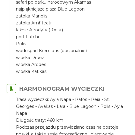
safari po parku narodowym Akamas
najpiękniejsza plaża Blue Lagoon
zatoka Manolis
zatoka Amfiteatr
łaźnie Afrodyty (10eur)
port Latchi
Polis
wodospad Kremiotis (opcjonalnie)
wioska Drusia
wioska Arodes
wioska Katikas
HARMONOGRAM WYCIECZKI
Trasa wycieczki: Ayia Napa - Pafos - Peia - St.
Georges - Avakas - Lara - Blue Lagoon - Polis - Ayia
Napa
Długość trasy: 460 km
Podczas przejazdu przewidziano czas na postoje i
posiłki, a także sesje fotograficzne i plażowanie