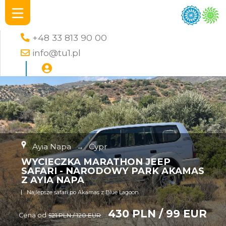
+48 33 813 90 00
info@tu1.pl
Ayia Napa
→
Cypr
WYCIECZKA MARATHON JEEP
SAFARI - NARODOWY PARK AKAMAS
Z AYIA NAPA
Najlepsze safari po Akamas z Blue Lagoon
430 PLN / 99 EUR
Cena od
521 PLN / 120 EUR