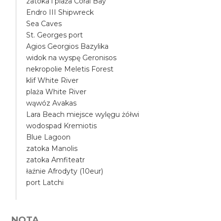
zatoka i plaża Coral Bay
Endro III Shipwreck
Sea Caves
St. Georges port
Agios Georgios Bazylika
widok na wyspę Geronisos
nekropolie Meletis Forest
klif White River
plaża White River
wąwóz Avakas
Lara Beach miejsce wylęgu żółwi
wodospad Kremiotis
Blue Lagoon
zatoka Manolis
zatoka Amfiteatr
łaźnie Afrodyty (10eur)
port Latchi
NOTA