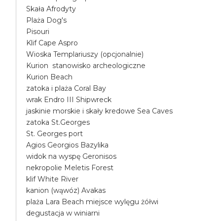
Skała Afrodyty
Plaża Dog's
Pisouri
Klif Cape Aspro
Wioska Templariuszy (opcjonalnie)
Kurion stanowisko archeologiczne
Kurion Beach
zatoka i plaża Coral Bay
wrak Endro III Shipwreck
jaskinie morskie i skały kredowe Sea Caves
zatoka St.Georges
St. Georges port
Agios Georgios Bazylika
widok na wyspę Geronisos
nekropolie Meletis Forest
klif White River
kanion (wąwóz) Avakas
plaża Lara Beach miejsce wylęgu żółwi
degustacja w winiarni