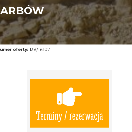
SKARBÓW
umer oferty:
138/18107
Terminy / rezerwacja