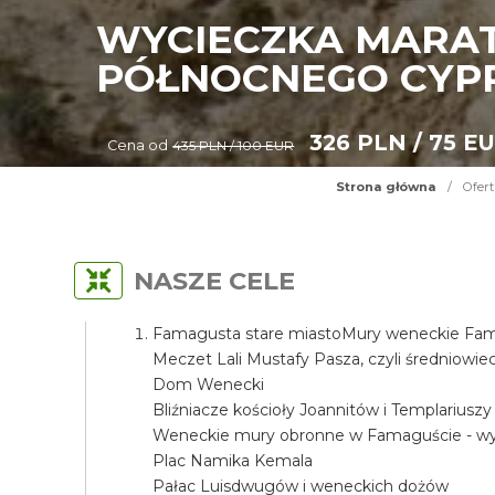
WYCIECZKA MARAT
PÓŁNOCNEGO CYP
326 PLN / 75 E
Cena od
435 PLN / 100 EUR
Strona główna
/
Ofert
NASZE CELE
Famagusta stare miastoMury weneckie Fama
Meczet Lali Mustafy Pasza, czyli średniow
Dom Wenecki
Bliźniacze kościoły Joannitów i Templariuszy
Weneckie mury obronne w Famaguście - wyj
Plac Namika Kemala
Pałac Luisdwugów i weneckich dożów