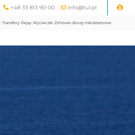
+48 33 813 90 00
info@tu1.pl
e
Transfery
Rejsy
Wycieczki
Zimowe obozy młodzieżowe