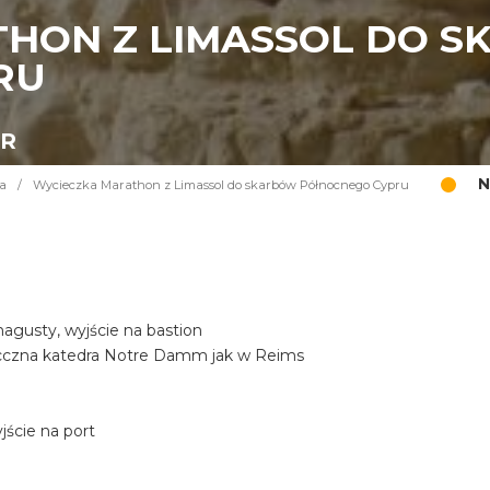
HON Z LIMASSOL DO 
RU
UR
N
a
/
Wycieczka Marathon z Limassol do skarbów Północnego Cypru
gusty, wyjście na bastion
iecczna katedra Notre Damm jak w Reims
ście na port