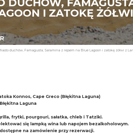
O DUCHÓW, FAMAGUSTA
AGOON I ZATOKĘ ŻÓŁWI
UR
iasto duchów, Famagusta, Salamina z rejsem na Blue Lagoon i zatokę żółwi z La
atoka Konnos, Cape Greco (Błękitna Laguna)
i Błękitna Laguna
lla, frytki, pourgouri, sałatka, chleb i Tatziki.
ektować się lampką wina lub napojem bezalkoholowym.
, dostępne na zamówienie przy rezerwacji.