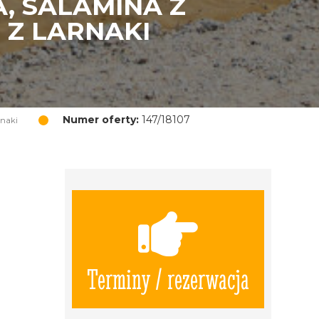
, SALAMINA Z
 Z LARNAKI
Numer oferty:
147/18107
rnaki
Terminy / rezerwacja