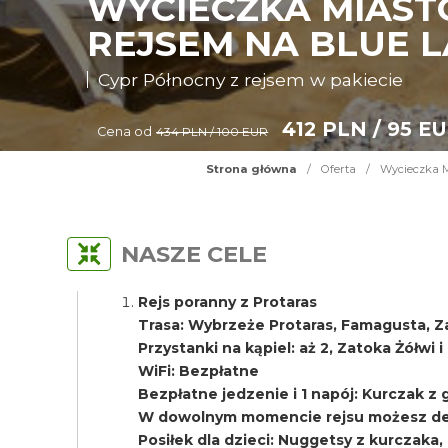
WYCIECZKA MIAST
REJSEM NA BLUE L
Cypr Północny z rejsem w pakiecie
412 PLN / 95 E
Cena od
434 PLN / 100 EUR
Strona główna
/
Oferta
/
Wycieczka M
NASZE CELE
Rejs poranny z Protaras
Trasa: Wybrzeże Protaras, Famagusta, Z
Przystanki na kąpiel: aż 2, Zatoka Żółwi 
WiFi: Bezpłatne
Bezpłatne jedzenie i 1 napój: Kurczak z gri
W dowolnym momencie rejsu możesz del
Posiłek dla dzieci: Nuggetsy z kurczaka