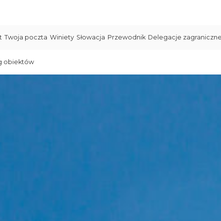
t
Twoja poczta
Winiety
Słowacja
Przewodnik
Delegacje zagraniczn
g obiektów