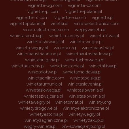
vignette-bg.com
vignette-cz.com
vignette-pl.com
vignette-poland.pl
vignette-ro.com
vignette-si.com
vignette.pl
vignettepoland.pl
vinetki.pl
vinietaelectronica.com
vinieteelectronice.com
wegrywinieta.pl
winieta-austria.pl
winieta-czechy.pl
winieta-litwa.pl
winieta-słowacja.pl
winieta-wegry.pl
winieta-węgry.pl
winieta.org
winietaaustria.pl
winietaaustriaonline.pl
winietaautostradowa.pl
winietabulgaria.pl
winietachorwacja.pl
winietaczechy.pl
winietaestonia.pl
winietalitwa.pl
winietalotwa.pl
winietamoldawia.pl
winietaonline.com
winietapolska.pl
winietarumunia.pl
winietaslovenia.pl
winietaslowacja.pl
winietaslowenia.pl
winietaszwajcaria.pl
winietasłowenia.pl
winietawegry.pl
winietomat.pl
winiety.org
winietydrogowe.pl
winietyelektroniczne.pl
winietyestonia.pl
winietywegry.pl
winietyzagraniczne.pl
winietyzakup.pl
węgry-winieta.pl
xn--sowacja-njb.org.pl