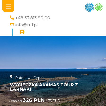
+48 33 813 90 00
info@tu1.pl
Pafos
→
Cypr
WYCIECZKA AKAMAS TOUR Z
LARNAKI
326 PLN
/ 75 EUR
Cena od