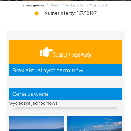
Strona główna
/
Oferta
/
Wycieczka Akamas Tour z Larnaki
Numer oferty:
167/18107
Terminy / rezerwacja
Brak aktualnych terminów!
Cena zawiera
wycieczka jednodniowa