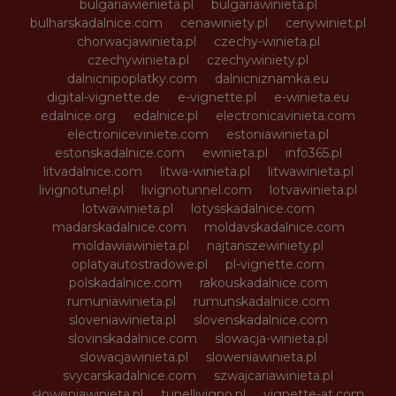
bulgariawienieta.pl
bulgariawinieta.pl
bulharskadalnice.com
cenawiniety.pl
cenywiniet.pl
chorwacjawinieta.pl
czechy-winieta.pl
czechywinieta.pl
czechywiniety.pl
dalnicnipoplatky.com
dalnicniznamka.eu
digital-vignette.de
e-vignette.pl
e-winieta.eu
edalnice.org
edalnice.pl
electronicavinieta.com
electroniceviniete.com
estoniawinieta.pl
estonskadalnice.com
ewinieta.pl
info365.pl
litvadalnice.com
litwa-winieta.pl
litwawinieta.pl
livignotunel.pl
livignotunnel.com
lotvawinieta.pl
lotwawinieta.pl
lotysskadalnice.com
madarskadalnice.com
moldavskadalnice.com
moldawiawinieta.pl
najtanszewiniety.pl
oplatyautostradowe.pl
pl-vignette.com
polskadalnice.com
rakouskadalnice.com
rumuniawinieta.pl
rumunskadalnice.com
sloveniawinieta.pl
slovenskadalnice.com
slovinskadalnice.com
slowacja-winieta.pl
slowacjawinieta.pl
sloweniawinieta.pl
svycarskadalnice.com
szwajcariawinieta.pl
słoweniawinieta.pl
tunellivigno.pl
vignette-at.com