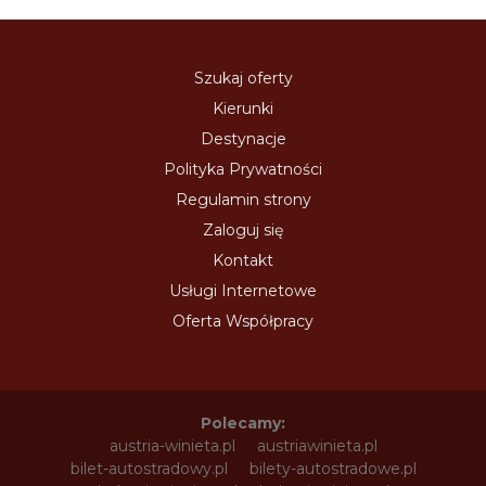
Szukaj oferty
Kierunki
Destynacje
Polityka Prywatności
Regulamin strony
Zaloguj się
Kontakt
Usługi Internetowe
Oferta Współpracy
Polecamy:
austria-winieta.pl
austriawinieta.pl
bilet-autostradowy.pl
bilety-autostradowe.pl