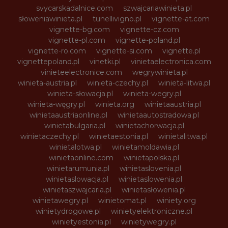
svycarskadalnice.com
szwajcariawinieta.pl
słoweniawinieta.pl
tunellivigno.pl
vignette-at.com
vignette-bg.com
vignette-cz.com
vignette-pl.com
vignette-poland.pl
vignette-ro.com
vignette-si.com
vignette.pl
vignettepoland.pl
vinetki.pl
vinietaelectronica.com
vinieteelectronice.com
wegrywinieta.pl
winieta-austria.pl
winieta-czechy.pl
winieta-litwa.pl
winieta-słowacja.pl
winieta-wegry.pl
winieta-węgry.pl
winieta.org
winietaaustria.pl
winietaaustriaonline.pl
winietaautostradowa.pl
winietabulgaria.pl
winietachorwacja.pl
winietaczechy.pl
winietaestonia.pl
winietalitwa.pl
winietalotwa.pl
winietamoldawia.pl
winietaonline.com
winietapolska.pl
winietarumunia.pl
winietaslovenia.pl
winietaslowacja.pl
winietaslowenia.pl
winietaszwajcaria.pl
winietasłowenia.pl
winietawegry.pl
winietomat.pl
winiety.org
winietydrogowe.pl
winietyelektroniczne.pl
winietyestonia.pl
winietywegry.pl