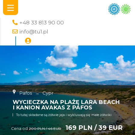
+48 33 813 90 00
info@tu1.pl
Pafos
→
Cypr
WYCIECZKA NA PLAŻĘ LARA BEACH
I KANION AVAKAS Z PAFOS
To tutaj składane są żółwie jaja i wykluwają się małe żółwiki
169 PLN / 39 EUR
Cena od
200 PLN / 46 EUR