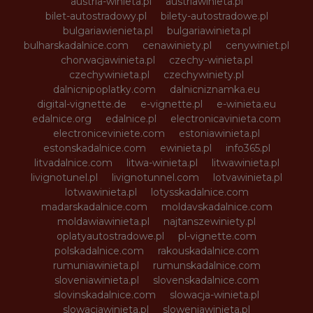
austria-winieta.pl
austriawinieta.pl
bilet-autostradowy.pl
bilety-autostradowe.pl
bulgariawienieta.pl
bulgariawinieta.pl
bulharskadalnice.com
cenawiniety.pl
cenywiniet.pl
chorwacjawinieta.pl
czechy-winieta.pl
czechywinieta.pl
czechywiniety.pl
dalnicnipoplatky.com
dalnicniznamka.eu
digital-vignette.de
e-vignette.pl
e-winieta.eu
edalnice.org
edalnice.pl
electronicavinieta.com
electroniceviniete.com
estoniawinieta.pl
estonskadalnice.com
ewinieta.pl
info365.pl
litvadalnice.com
litwa-winieta.pl
litwawinieta.pl
livignotunel.pl
livignotunnel.com
lotvawinieta.pl
lotwawinieta.pl
lotysskadalnice.com
madarskadalnice.com
moldavskadalnice.com
moldawiawinieta.pl
najtanszewiniety.pl
oplatyautostradowe.pl
pl-vignette.com
polskadalnice.com
rakouskadalnice.com
rumuniawinieta.pl
rumunskadalnice.com
sloveniawinieta.pl
slovenskadalnice.com
slovinskadalnice.com
slowacja-winieta.pl
slowacjawinieta.pl
sloweniawinieta.pl