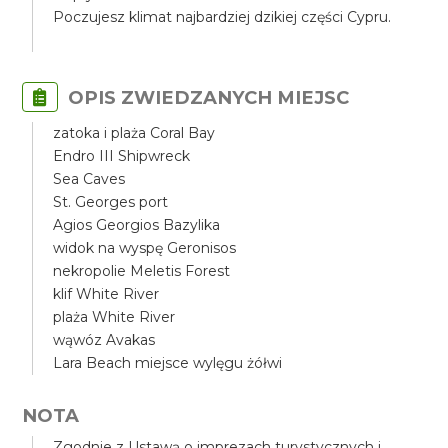
Poczujesz klimat najbardziej dzikiej części Cypru.
OPIS ZWIEDZANYCH MIEJSC
zatoka i plaża Coral Bay
Endro III Shipwreck
Sea Caves
St. Georges port
Agios Georgios Bazylika
widok na wyspę Geronisos
nekropolie Meletis Forest
klif White River
plaża White River
wąwóz Avakas
Lara Beach miejsce wylęgu żółwi
NOTA
Zgodnie z Ustawą o imprezach turystycznych i