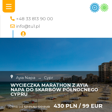
+48 33 813 90 00
info@tu1.pl
Ayia Napa
→
Cypr
WYCIECZKA MARATHON Z AYIA
NAPA DO SKARBÓW PÓŁNOCNEGO
CYPRU
430 PLN / 99 EUR
Cena od
521 PLN / 120 EUR