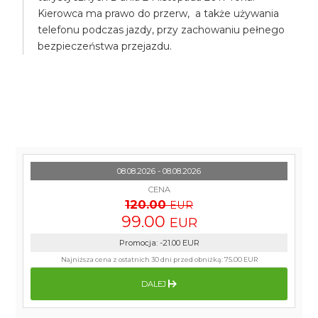
Kierowca ma prawo do przerw, a także używania
telefonu podczas jazdy, przy zachowaniu pełnego
bezpieczeństwa przejazdu.
08.08.2026 - 08.08.2026
CENA
120.00
EUR
99.00
EUR
Promocja
:
-21.00
EUR
Najniższa cena z ostatnich 30 dni przed obniżką:
75.00 EUR
DALEJ