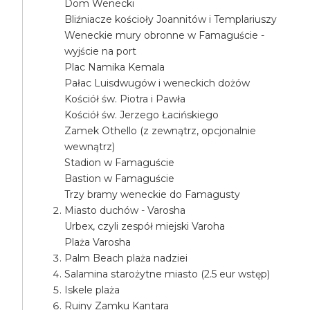
Dom Wenecki
Bliźniacze kościoły Joannitów i Templariuszy
Weneckie mury obronne w Famaguście -
wyjście na port
Plac Namika Kemala
Pałac Luisdwugów i weneckich dożów
Kościół św. Piotra i Pawła
Kościół św. Jerzego Łacińskiego
Zamek Othello (z zewnątrz, opcjonalnie
wewnątrz)
Stadion w Famaguście
Bastion w Famaguście
Trzy bramy weneckie do Famagusty
Miasto duchów - Varosha
Urbex, czyli zespół miejski Varoha
Plaża Varosha
Palm Beach plaża nadziei
Salamina starożytne miasto (2.5 eur wstęp)
Iskele plaża
Ruiny Zamku Kantara