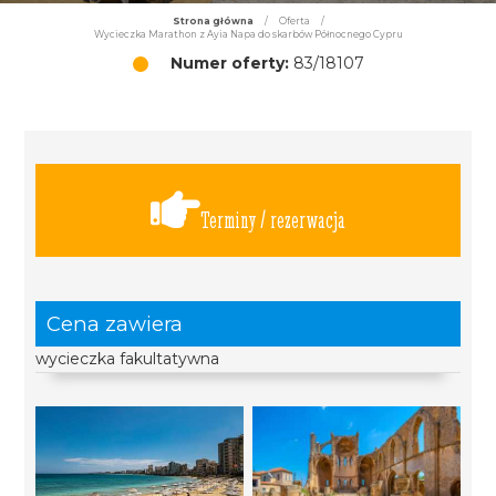
Strona główna
/
Oferta
/
Wycieczka Marathon z Ayia Napa do skarbów Północnego Cypru
Numer oferty:
83/18107
Terminy / rezerwacja
Cena zawiera
wycieczka fakultatywna