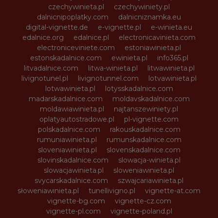
czechywinieta.pl
czechywiniety.pl
dalnicnipoplatky.com
dalnicniznamka.eu
digital-vignette.de
e-vignette.pl
e-winieta.eu
edalnice.org
edalnice.pl
electronicavinieta.com
electroniceviniete.com
estoniawinieta.pl
estonskadalnice.com
ewinieta.pl
info365.pl
litvadalnice.com
litwa-winieta.pl
litwawinieta.pl
livignotunel.pl
livignotunnel.com
lotvawinieta.pl
lotwawinieta.pl
lotysskadalnice.com
madarskadalnice.com
moldavskadalnice.com
moldawiawinieta.pl
najtanszewiniety.pl
oplatyautostradowe.pl
pl-vignette.com
polskadalnice.com
rakouskadalnice.com
rumuniawinieta.pl
rumunskadalnice.com
sloveniawinieta.pl
slovenskadalnice.com
slovinskadalnice.com
slowacja-winieta.pl
slowacjawinieta.pl
sloweniawinieta.pl
svycarskadalnice.com
szwajcariawinieta.pl
słoweniawinieta.pl
tunellivigno.pl
vignette-at.com
vignette-bg.com
vignette-cz.com
vignette-pl.com
vignette-poland.pl