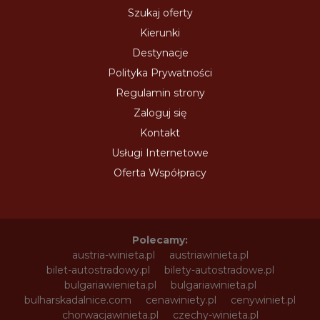
Szukaj oferty
Kierunki
Destynacje
Polityka Prywatności
Regulamin strony
Zaloguj się
Kontakt
Usługi Internetowe
Oferta Współpracy
Polecamy:
austria-winieta.pl
austriawinieta.pl
bilet-autostradowy.pl
bilety-autostradowe.pl
bulgariawienieta.pl
bulgariawinieta.pl
bulharskadalnice.com
cenawiniety.pl
cenywiniet.pl
chorwacjawinieta.pl
czechy-winieta.pl