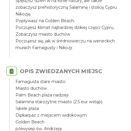
Spędzisz dzień w na łonie natury, ale także
zobaczysz prehistoryczną Salaminę i stolicę Cypru
Nikozję.
Popływasz na Golden Beach.
Poczujesz klimat najbardziej dzikiej części Cypru.
Zobaczysz miasto duchów
Poczujesz się, jak w średniowieczu na weneckich
murach Famagusty i Nikozji
OPIS ZWIEDZANYCH MIEJSC
Famagusta stare miasto
Miasto duchów
Palm Beach plaża nadzieji
Salamina starożytne miasto (2.5 eur wstęp)
Iskele plaża
Dipkarpaz z miejscem widokowym
Golden Beach
półwysep św. Andrzeja