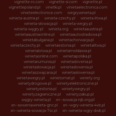
vignette-ro.com
vignette-si.com
vignette.pl
vignettepoland.pl
vinetki.pl
vinietaelectronica.com
vinieteelectronice.com
wegrywinieta.pl
winieta-austria.pl
winieta-czechy.pl
winieta-litwa.pl
winieta-słowacja.pl
winieta-wegry.pl
winieta-węgry.pl
winieta.org
winietaaustria.pl
winietaaustriaonline.pl
winietaautostradowa.pl
winietabulgaria.pl
winietachorwacja.pl
winietaczechy.pl
winietaestonia.pl
winietalitwa.pl
winietalotwa.pl
winietamoldawia.pl
winietaonline.com
winietapolska.pl
winietarumunia.pl
winietaslovenia.pl
winietaslowacja.pl
winietaslowenia.pl
winietaszwajcaria.pl
winietasłowenia.pl
winietawegry.pl
winietomat.pl
winiety.org
winietydrogowe.pl
winietyelektroniczne.pl
winietyestonia.pl
winietywegry.pl
winietyzagraniczne.pl
winietyzakup.pl
węgry-winieta.pl
xn--sowacja-njb.org.pl
xn--soweniawinieta-gnc.pl
xn--wgry-winieta-4vb.pl
xn--winieta-sowacja-7sc.pl
xn--winieta-wgry-dwb.pl