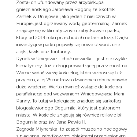
Został on ufundowany przez arcybiskupa
gnieźnieńskiego Jarosława Bogorię ze Skotnik.
Zamek w Uniejowie, jako jeden z nielicznych w
Europie, jest ogrzewany wodą geotermalną. Zamek
znajduje się w klimatycznym zabytkowym parku,
który od 2019 roku przechodził metamorfozę. Dzięki
inwestycji w parku pojawiły się nowe utwardzone
alejki, ławki oraz fontanny.
Rynek w Uniejowie – choć niewielki – jest niezwykle
klimatyczny. Już z drogi prowadzącej przez most na
Warcie widać wieżę kościelną, która wznosi się tuż
przy nim, a jej 25 metrowa dzwonnica robi naprawdę
duże wrażenie. Warto również wstąpić do kościoła
parafialnego pod wezwaniem Wniebowzięcia Marii
Panny. To tutaj w kolegiacie znajduje się sarkofag
błogosławionego Bogumiła, który jest patronem
miasta. W kościele znajdują się również relikwie bł.
Bogumiła oraz św. Jana Pawła II.
Zagroda Młynarska to zespół muzealno-noclegowy
z pięcioma zabytkowymi obiektami przeniesionymi