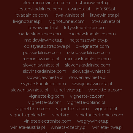
electroniceviniete.com
estoniawinieta.pl
estonskadalnice.com
ewinieta.pl
info365.pl
litvadalnice.com
litwa-winieta.pl
litwawinieta.pl
livignotunel.pl
livignotunnel.com
lotvawinieta.pl
lotwawinieta.pl
lotysskadalnice.com
madarskadalnice.com
moldavskadalnice.com
moldawiawinieta.pl
najtanszewiniety.pl
oplatyautostradowe.pl
pl-vignette.com
polskadalnice.com
rakouskadalnice.com
rumuniawinieta.pl
rumunskadalnice.com
sloveniawinieta.pl
slovenskadalnice.com
slovinskadalnice.com
slowacja-winieta.pl
slowacjawinieta.pl
sloweniawinieta.pl
svycarskadalnice.com
szwajcariawinieta.pl
słoweniawinieta.pl
tunellivigno.pl
vignette-at.com
vignette-bg.com
vignette-cz.com
vignette-pl.com
vignette-poland.pl
vignette-ro.com
vignette-si.com
vignette.pl
vignettepoland.pl
vinetki.pl
vinietaelectronica.com
vinieteelectronice.com
wegrywinieta.pl
winieta-austria.pl
winieta-czechy.pl
winieta-litwa.pl