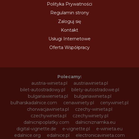
Polityka Prywatności
Regulamin strony
Zaloguj się
Kontakt
Usługi Internetowe
Oferta Współpracy
Polecamy:
austria-winieta.pl
austriawinieta.pl
bilet-autostradowy.pl
bilety-autostradowe.pl
bulgariawienieta.pl
bulgariawinieta.pl
bulharskadalnice.com
cenawiniety.pl
cenywiniet.pl
chorwacjawinieta.pl
czechy-winieta.pl
czechywinieta.pl
czechywiniety.pl
dalnicnipoplatky.com
dalnicniznamka.eu
digital-vignette.de
e-vignette.pl
e-winieta.eu
edalnice.org
edalnice.pl
electronicavinieta.com