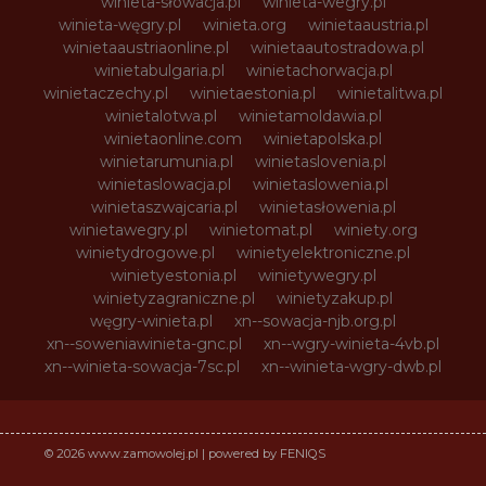
winieta-słowacja.pl
winieta-wegry.pl
winieta-węgry.pl
winieta.org
winietaaustria.pl
winietaaustriaonline.pl
winietaautostradowa.pl
winietabulgaria.pl
winietachorwacja.pl
winietaczechy.pl
winietaestonia.pl
winietalitwa.pl
winietalotwa.pl
winietamoldawia.pl
winietaonline.com
winietapolska.pl
winietarumunia.pl
winietaslovenia.pl
winietaslowacja.pl
winietaslowenia.pl
winietaszwajcaria.pl
winietasłowenia.pl
winietawegry.pl
winietomat.pl
winiety.org
winietydrogowe.pl
winietyelektroniczne.pl
winietyestonia.pl
winietywegry.pl
winietyzagraniczne.pl
winietyzakup.pl
węgry-winieta.pl
xn--sowacja-njb.org.pl
xn--soweniawinieta-gnc.pl
xn--wgry-winieta-4vb.pl
xn--winieta-sowacja-7sc.pl
xn--winieta-wgry-dwb.pl
© 2026 www.zamowolej.pl | powered by FENIQS