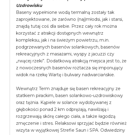
Uzdrowisku
Baseny wypełnione wodą termalną zostały tak
zaprojektowane, że zarówno (naj)młodsi, jak i starsi,
znajdą tutaj coś dla siebie. Przez cały rok można
korzystać z atrakcji dostępnych wewnątrz
kompleksu, jak i na świeżym powietrzu, m.in.
podgrzewanych basenów solankowych, basenów
rekreacyjnych z masażami, wyspy z jacuzzi czy
„rwącej rzeki”. Dodatkową atrakcją miejsca jest to, że
z nowoczesnych basenów roztacza się imponujący
widok na rzekę Wartę i bulwary nadwarciańskie.
Wewnątrz Term znajduje się basen rekreacyjny ze
statkiem pirackim, basen solankowo-uzdrowiskowy
oraz tężnia. Kąpiele w solance wydobywanej z
głębokości ponad 2 km odprężają, nawilżają i
rozgrzewają skórę całego ciała, a także łagodzą
zmęczenie i stres. Relaksowi sprzyjać będzie również
wizyta w wyjątkowej Strefie Saun i SPA. Odwiedziny