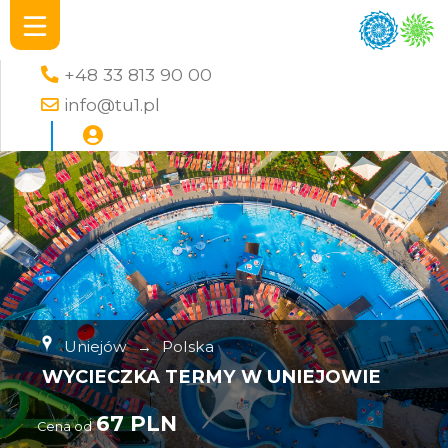
+48 33 813 90 00
info@tu1.pl
Uniejów
→
Polska
WYCIECZKA TERMY W UNIEJOWIE
67 PLN
Cena od