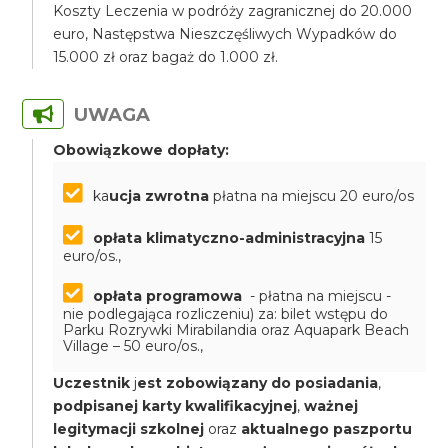
Koszty Leczenia w podróży zagranicznej do 20.000
euro, Następstwa Nieszczęśliwych Wypadków do
15.000 zł oraz bagaż do 1.000 zł.
UWAGA
Obowiązkowe dopłaty:
ka
ucja zwrotna
płatna na miejscu 20 euro/os
opłata klimatyczno-administracyjna
15
euro/os.,
opłata programowa
- płatna na miejscu -
nie podlegająca rozliczeniu) za: bilet wstępu do
Parku Rozrywki Mirabilandia oraz Aquapark Beach
Village – 50 euro/os.,
Uczestnik
j
est zobowiązany do posiadania
,
podpisanej karty kwalifikacyjnej
,
ważnej
legitymacji szkolnej
oraz
aktualnego paszportu