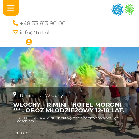
+48 33 813 90 00
info@tu1.pl
Rimini
→
Włochy
WŁOCHY – RIMINI - HOTEL MORONI
*** . OBÓZ MŁODZIEŻOWY 12-18 LAT.
LA DOLCE VITA RIMINI. Obiekt wyróżnia bardzo dobra obsługa i
jedzeniem
Cena od