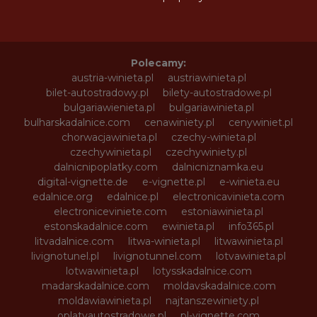
Polecamy:
austria-winieta.pl
austriawinieta.pl
bilet-autostradowy.pl
bilety-autostradowe.pl
bulgariawienieta.pl
bulgariawinieta.pl
bulharskadalnice.com
cenawiniety.pl
cenywiniet.pl
chorwacjawinieta.pl
czechy-winieta.pl
czechywinieta.pl
czechywiniety.pl
dalnicnipoplatky.com
dalnicniznamka.eu
digital-vignette.de
e-vignette.pl
e-winieta.eu
edalnice.org
edalnice.pl
electronicavinieta.com
electroniceviniete.com
estoniawinieta.pl
estonskadalnice.com
ewinieta.pl
info365.pl
litvadalnice.com
litwa-winieta.pl
litwawinieta.pl
livignotunel.pl
livignotunnel.com
lotvawinieta.pl
lotwawinieta.pl
lotysskadalnice.com
madarskadalnice.com
moldavskadalnice.com
moldawiawinieta.pl
najtanszewiniety.pl
oplatyautostradowe.pl
pl-vignette.com