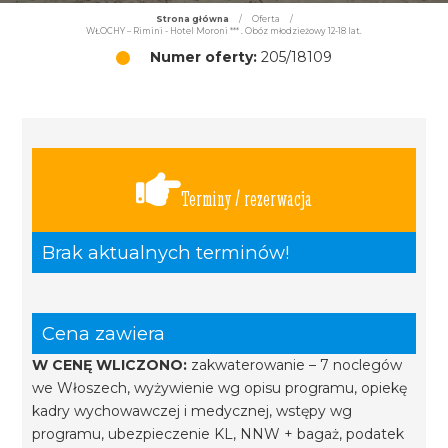
Strona główna
/
Oferta
/
WŁOCHY – Rimini - Hotel Moroni *** . Obóz młodzieżowy 12-18 lat.
Numer oferty:
205/18109
Terminy / rezerwacja
Brak aktualnych terminów!
Cena zawiera
W CENĘ WLICZONO:
zakwaterowanie – 7 noclegów
we Włoszech, wyżywienie wg opisu programu, opiekę
kadry wychowawczej i medycznej, wstępy wg
programu, ubezpieczenie KL, NNW + bagaż, podatek