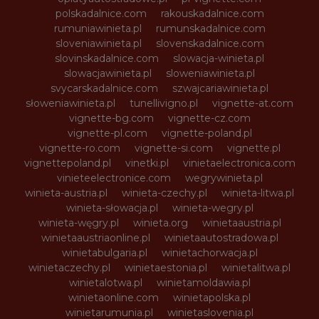
polskadalnice.com
rakouskadalnice.com
rumuniawinieta.pl
rumunskadalnice.com
sloveniawinieta.pl
slovenskadalnice.com
slovinskadalnice.com
slowacja-winieta.pl
slowacjawinieta.pl
sloweniawinieta.pl
svycarskadalnice.com
szwajcariawinieta.pl
słoweniawinieta.pl
tunellivigno.pl
vignette-at.com
vignette-bg.com
vignette-cz.com
vignette-pl.com
vignette-poland.pl
vignette-ro.com
vignette-si.com
vignette.pl
vignettepoland.pl
vinetki.pl
vinietaelectronica.com
vinieteelectronice.com
wegrywinieta.pl
winieta-austria.pl
winieta-czechy.pl
winieta-litwa.pl
winieta-słowacja.pl
winieta-wegry.pl
winieta-węgry.pl
winieta.org
winietaaustria.pl
winietaaustriaonline.pl
winietaautostradowa.pl
winietabulgaria.pl
winietachorwacja.pl
winietaczechy.pl
winietaestonia.pl
winietalitwa.pl
winietalotwa.pl
winietamoldawia.pl
winietaonline.com
winietapolska.pl
winietarumunia.pl
winietaslovenia.pl