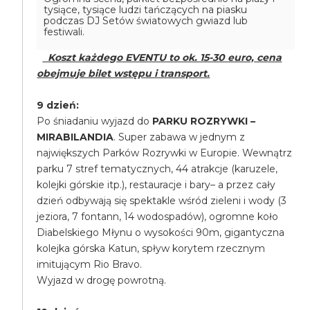
tysiące, tysiące ludzi tańczących na piasku
podczas DJ Setów światowych gwiazd lub
festiwali.
Koszt każdego EVENTU to ok. 15-30 euro, cena
obejmuje bilet wstępu i transport.
9 dzień:
Po śniadaniu wyjazd do
PARKU ROZRYWKI –
MIRABILANDIA
. Super zabawa w jednym z
największych Parków Rozrywki w Europie. Wewnątrz
parku 7 stref tematycznych, 44 atrakcje (karuzele,
kolejki górskie itp.), restauracje i bary– a przez cały
dzień odbywają się spektakle wśród zieleni i wody (3
jeziora, 7 fontann, 14 wodospadów), ogromne koło
Diabelskiego Młynu o wysokości 90m, gigantyczna
kolejka górska Katun, spływ korytem rzecznym
imitującym Rio Bravo.
Wyjazd w drogę powrotną.