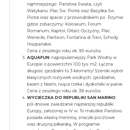
najmniejszego Państwa Świata, czyli
Watykanu: Plac Św. Piotra oraz Bazylika Św.
Piotra oraz spacer z przewodnikiem po Rzymie
gdzie zobaczymy: Koloseum, Forum
Romanum, Kapitol, Ołtarz Ojczyzny, Plac
Wenecki, Panteon, Fontanna di Trevi, Schody
Hiszpańskie.
Cena z zeszłego roku ok. 90 euro/os
AQUAFUN
: najpopularniejszy Park Wodny w
Europie o powierzchni 100 tys. m2. Łączna
długość zjeżdżalni to 3 kilometry! Szeroki wybór
klasycznych rozrywek wodnych: zjeżdżalnie,
basen z falami, rwąca rzeka i dyskoteki w pianie.
Cena z zeszłego roku ok. 38 euro/os.
WYCIECZKA DO REPUBLIKI SAN MARINO
:
pół dniowe zwiedzanie najstarszej republiki
Europy, założonej w IV w. To malutkie Państwo
posiada własną mennicę, znaczki pocztowe
oraz drużynę piłkarską. W programie