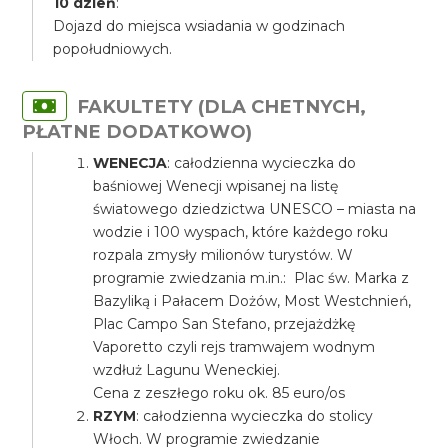
10 dzień
:
Dojazd do miejsca wsiadania w godzinach
popołudniowych.
FAKULTETY (DLA CHETNYCH,
PŁATNE DODATKOWO)
WENECJA
: całodzienna wycieczka do
baśniowej Wenecji wpisanej na listę
światowego dziedzictwa UNESCO – miasta na
wodzie i 100 wyspach, które każdego roku
rozpala zmysły milionów turystów. W
programie zwiedzania m.in.: Plac św. Marka z
Bazyliką i Pałacem Dożów, Most Westchnień,
Plac Campo San Stefano, przejażdżkę
Vaporetto czyli rejs tramwajem wodnym
wzdłuż Lagunu Weneckiej.
Cena z zeszłego roku ok. 85 euro/os
RZYM
: całodzienna wycieczka do stolicy
Włoch. W programie zwiedzanie