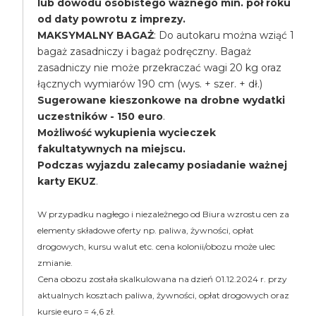
lub dowodu osobistego ważnego min. pół roku
od daty powrotu z imprezy.
MAKSYMALNY BAGAŻ
: Do autokaru można wziąć 1
bagaż zasadniczy i bagaż podręczny. Bagaż
zasadniczy nie może przekraczać wagi 20 kg oraz
łącznych wymiarów 190 cm (wys. + szer. + dł.)
Sugerowane kieszonkowe na drobne wydatki
uczestników - 150 euro
.
Możliwość wykupienia wycieczek
fakultatywnych na miejscu.
Podczas wyjazdu zalecamy posiadanie ważnej
karty EKUZ
.
W przypadku nagłego i niezależnego od Biura wzrostu cen za
elementy składowe oferty np. paliwa, żywności, opłat
drogowych, kursu walut etc. cena kolonii/obozu może ulec
zmianie.
Cena obozu została skalkulowana na dzień 01.12.2024 r. przy
aktualnych kosztach paliwa, żywności, opłat drogowych oraz
kursie euro = 4,6 zł.