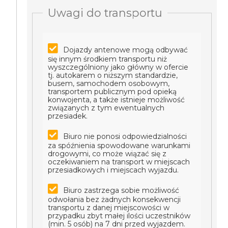
Uwagi do transportu
Dojazdy antenowe mogą odbywać
się innym środkiem transportu niż
wyszczególniony jako główny w ofercie
tj. autokarem o niższym standardzie,
busem, samochodem osobowym,
transportem publicznym pod opieką
konwojenta, a także istnieje możliwość
związanych z tym ewentualnych
przesiadek.
Biuro nie ponosi odpowiedzialności
za spóźnienia spowodowane warunkami
drogowymi, co może wiązać się z
oczekiwaniem na transport w miejscach
przesiadkowych i miejscach wyjazdu.
Biuro zastrzega sobie możliwość
odwołania bez żadnych konsekwencji
transportu z danej miejscowości w
przypadku zbyt małej ilości uczestników
(min. 5 osób) na 7 dni przed wyjazdem.