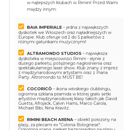
w najlepszych klubach w Rimini! Przed Wami
między innym:
BAIA IMPERIALE
– jedna z największych
dyskotek we Włoszech oraz najładniejszych w
Europie. Klub oferuje od 2 do 5 parkietów z
różnymi gatunkami muzycznymi!
ALTRAMONDO STUDIOS
– największa
dyskoteka w miejscowości Rimini - słynie z
dużego parkietu, potężnego nagłośnienia oraz
spektakularnego laser show. Klub znany z imprez
z międzynarodowymi artystami oraz z Piana
Party. Altromondo to MUST BE!
COCORICÒ
– ikona włoskiego clubbingu,
ogromna szklana piramida w której grało setki
artystów międzynarodowej klasy takich jak David
Guetta, Afrojack, Calvin Harris, Marco Carola,
Michael Bibi, Nina Kravitz.
RIMINI BEACH ARENA
– obiekt położony na
plaży, za plecami ex "Colonia Bolognese".
Ogromna scena, parkiet bezpośrednio na plaży i