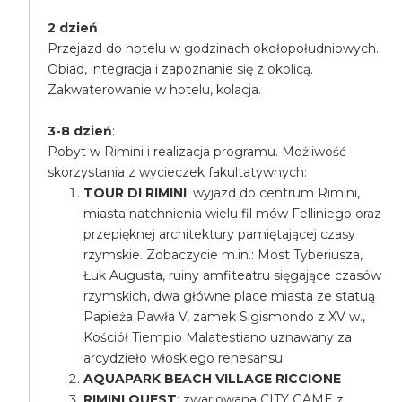
2 dzień
Przejazd do hotelu w godzinach okołopołudniowych.
Obiad, integracja i zapoznanie się z okolicą.
Zakwaterowanie w hotelu, kolacja.
3-8 dzień
:
Pobyt w Rimini i realizacja programu. Możliwość
skorzystania z wycieczek fakultatywnych:
TOUR DI RIMINI
: wyjazd do centrum Rimini,
miasta natchnienia wielu fil mów Felliniego oraz
przepięknej architektury pamiętającej czasy
rzymskie. Zobaczycie m.in.: Most Tyberiusza,
Łuk Augusta, ruiny amfiteatru sięgające czasów
rzymskich, dwa główne place miasta ze statuą
Papieża Pawła V, zamek Sigismondo z XV w.,
Kościół Tiempio Malatestiano uznawany za
arcydzieło włoskiego renesansu.
AQUAPARK BEACH VILLAGE RICCIONE
RIMINI QUEST
: zwariowana CITY GAME z