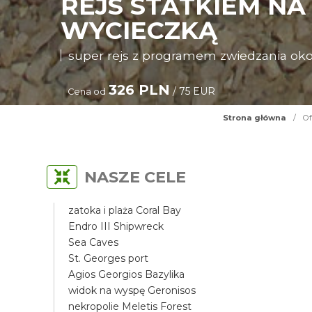
REJS STATKIEM NA
WYCIECZKĄ
super rejs z programem zwiedzania oko
326 PLN
/ 75 EUR
Cena od
Strona główna
/
Of
NASZE CELE
zatoka i plaża Coral Bay
Endro III Shipwreck
Sea Caves
St. Georges port
Agios Georgios Bazylika
widok na wyspę Geronisos
nekropolie Meletis Forest