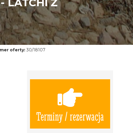
- LATCHI Z
mer oferty:
30/18107
Terminy / rezerwacja