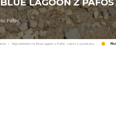
 BLUE LAGOON Z PAFOS 
lic Pafos
Nu
erta
/
Rejs statkiem na Blue Lagoon z Pafos - Latchi z wycieczką