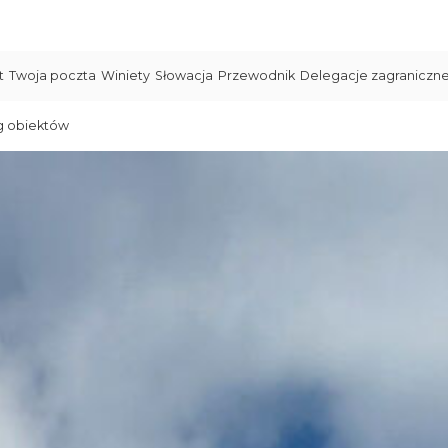
t
Twoja poczta
Winiety
Słowacja
Przewodnik
Delegacje zagraniczn
g obiektów