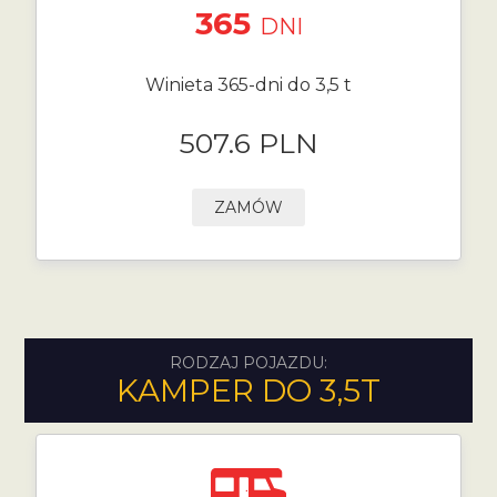
365
DNI
Winieta 365-dni do 3,5 t
507.6 PLN
ZAMÓW
RODZAJ POJAZDU:
KAMPER DO 3,5T