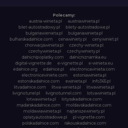
Polecamy:
austria-winieta.pl
austriawinieta.pl
bilet-autostradowy.pl
bilety-autostradowe.pl
bulgariawienieta.pl
bulgariawinieta.pl
bulharskadalnice.com
cenawiniety.pl
cenywiniet.pl
chorwacjawinieta.pl
czechy-winieta.pl
czechywinieta.pl
czechywiniety.pl
dalnicnipoplatky.com
dalnicniznamka.eu
digital-vignette.de
e-vignette.pl
e-winieta.eu
edalnice.org
edalnice.pl
electronicavinieta.com
electroniceviniete.com
estoniawinieta.pl
estonskadalnice.com
ewinieta.pl
info365.pl
litvadalnice.com
litwa-winieta.pl
litwawinieta.pl
livignotunel.pl
livignotunnel.com
lotvawinieta.pl
lotwawinieta.pl
lotysskadalnice.com
madarskadalnice.com
moldavskadalnice.com
moldawiawinieta.pl
najtanszewiniety.pl
oplatyautostradowe.pl
pl-vignette.com
polskadalnice.com
rakouskadalnice.com