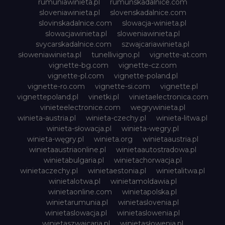
rumuniawinieta.pl
rumunskadalnice.com
sloveniawinieta.pl
slovenskadalnice.com
slovinskadalnice.com
slowacja-winieta.pl
slowacjawinieta.pl
sloweniawinieta.pl
svycarskadalnice.com
szwajcariawinieta.pl
słoweniawinieta.pl
tunellivigno.pl
vignette-at.com
vignette-bg.com
vignette-cz.com
vignette-pl.com
vignette-poland.pl
vignette-ro.com
vignette-si.com
vignette.pl
vignettepoland.pl
vinetki.pl
vinietaelectronica.com
vinieteelectronice.com
wegrywinieta.pl
winieta-austria.pl
winieta-czechy.pl
winieta-litwa.pl
winieta-słowacja.pl
winieta-wegry.pl
winieta-węgry.pl
winieta.org
winietaaustria.pl
winietaaustriaonline.pl
winietaautostradowa.pl
winietabulgaria.pl
winietachorwacja.pl
winietaczechy.pl
winietaestonia.pl
winietalitwa.pl
winietalotwa.pl
winietamoldawia.pl
winietaonline.com
winietapolska.pl
winietarumunia.pl
winietaslovenia.pl
winietaslowacja.pl
winietaslowenia.pl
winietaszwajcaria.pl
winietasłowenia.pl