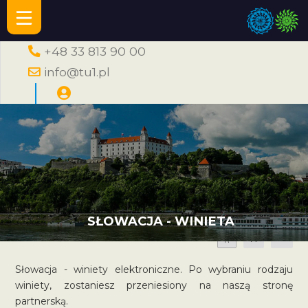
+48 33 813 90 00
info@tu1.pl
SŁOWACJA - WINIETA
A
A
A
Słowacja - winiety elektroniczne. Po wybraniu rodzaju
winiety, zostaniesz przeniesiony na naszą stronę
partnerską.