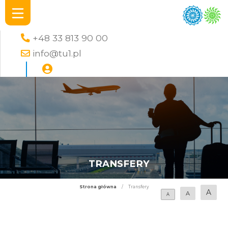
+48 33 813 90 00
info@tu1.pl
TRANSFERY
Strona główna
/
Transfery
A
A
A