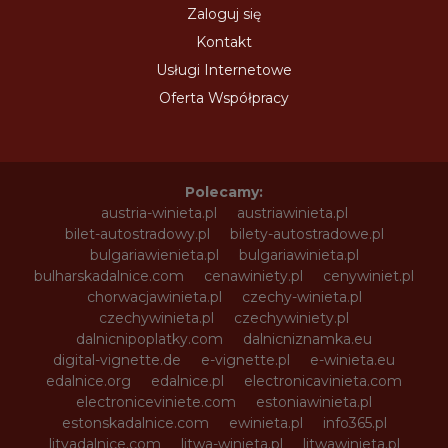
Zaloguj się
Kontakt
Usługi Internetowe
Oferta Współpracy
Polecamy:
austria-winieta.pl
austriawinieta.pl
bilet-autostradowy.pl
bilety-autostradowe.pl
bulgariawienieta.pl
bulgariawinieta.pl
bulharskadalnice.com
cenawiniety.pl
cenywiniet.pl
chorwacjawinieta.pl
czechy-winieta.pl
czechywinieta.pl
czechywiniety.pl
dalnicnipoplatky.com
dalnicniznamka.eu
digital-vignette.de
e-vignette.pl
e-winieta.eu
edalnice.org
edalnice.pl
electronicavinieta.com
electroniceviniete.com
estoniawinieta.pl
estonskadalnice.com
ewinieta.pl
info365.pl
litvadalnice.com
litwa-winieta.pl
litwawinieta.pl