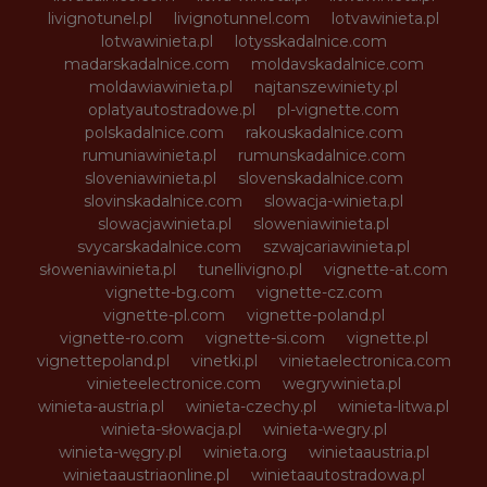
livignotunel.pl
livignotunnel.com
lotvawinieta.pl
lotwawinieta.pl
lotysskadalnice.com
madarskadalnice.com
moldavskadalnice.com
moldawiawinieta.pl
najtanszewiniety.pl
oplatyautostradowe.pl
pl-vignette.com
polskadalnice.com
rakouskadalnice.com
rumuniawinieta.pl
rumunskadalnice.com
sloveniawinieta.pl
slovenskadalnice.com
slovinskadalnice.com
slowacja-winieta.pl
slowacjawinieta.pl
sloweniawinieta.pl
svycarskadalnice.com
szwajcariawinieta.pl
słoweniawinieta.pl
tunellivigno.pl
vignette-at.com
vignette-bg.com
vignette-cz.com
vignette-pl.com
vignette-poland.pl
vignette-ro.com
vignette-si.com
vignette.pl
vignettepoland.pl
vinetki.pl
vinietaelectronica.com
vinieteelectronice.com
wegrywinieta.pl
winieta-austria.pl
winieta-czechy.pl
winieta-litwa.pl
winieta-słowacja.pl
winieta-wegry.pl
winieta-węgry.pl
winieta.org
winietaaustria.pl
winietaaustriaonline.pl
winietaautostradowa.pl