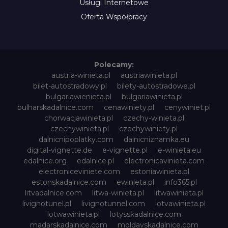
Usługi Internetowe
Oferta Współpracy
Polecamy:
austria-winieta.pl
austriawinieta.pl
bilet-autostradowy.pl
bilety-autostradowe.pl
bulgariawienieta.pl
bulgariawinieta.pl
bulharskadalnice.com
cenawiniety.pl
cenywiniet.pl
chorwacjawinieta.pl
czechy-winieta.pl
czechywinieta.pl
czechywiniety.pl
dalnicnipoplatky.com
dalnicniznamka.eu
digital-vignette.de
e-vignette.pl
e-winieta.eu
edalnice.org
edalnice.pl
electronicavinieta.com
electroniceviniete.com
estoniawinieta.pl
estonskadalnice.com
ewinieta.pl
info365.pl
litvadalnice.com
litwa-winieta.pl
litwawinieta.pl
livignotunel.pl
livignotunnel.com
lotvawinieta.pl
lotwawinieta.pl
lotysskadalnice.com
madarskadalnice.com
moldavskadalnice.com