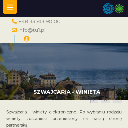
+48 33 813 90 00
info@tu1.pl
SZWAJCARIA - WINIETA
A
A
A
Szwajcaria - winiety elektroniczne. Po wybraniu rodzaju
winiety, zostaniesz przeniesiony na naszą stronę
partnerską.