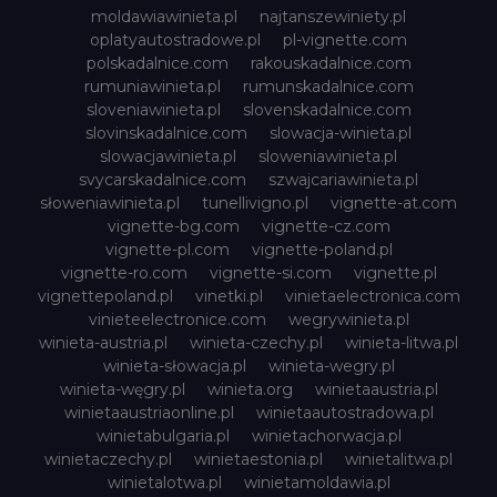
moldawiawinieta.pl
najtanszewiniety.pl
oplatyautostradowe.pl
pl-vignette.com
polskadalnice.com
rakouskadalnice.com
rumuniawinieta.pl
rumunskadalnice.com
sloveniawinieta.pl
slovenskadalnice.com
slovinskadalnice.com
slowacja-winieta.pl
slowacjawinieta.pl
sloweniawinieta.pl
svycarskadalnice.com
szwajcariawinieta.pl
słoweniawinieta.pl
tunellivigno.pl
vignette-at.com
vignette-bg.com
vignette-cz.com
vignette-pl.com
vignette-poland.pl
vignette-ro.com
vignette-si.com
vignette.pl
vignettepoland.pl
vinetki.pl
vinietaelectronica.com
vinieteelectronice.com
wegrywinieta.pl
winieta-austria.pl
winieta-czechy.pl
winieta-litwa.pl
winieta-słowacja.pl
winieta-wegry.pl
winieta-węgry.pl
winieta.org
winietaaustria.pl
winietaaustriaonline.pl
winietaautostradowa.pl
winietabulgaria.pl
winietachorwacja.pl
winietaczechy.pl
winietaestonia.pl
winietalitwa.pl
winietalotwa.pl
winietamoldawia.pl